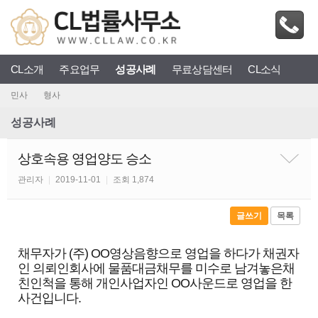
CL소개
주요업무
성공사례
무료상담센터
CL소식
민사
형사
성공사례
상호속용 영업양도 승소
관리자
|
2019-11-01
|
조회 1,874
글쓰기
목록
채무자가 (주) OO영상음향으로 영업을 하다가 채권자
인 의뢰인회사에 물품대금채무를 미수로 남겨놓은채
친인척을 통해 개인사업자인 OO사운드로 영업을 한
사건입니다.