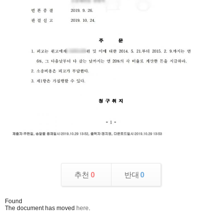
추천
0
반대
0
Found
The document has moved
here
.