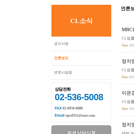
언론
CL소식
MBC
CL법률
공지사항
Date
202
언론보도
정지영
CL법률
변호사칼럼
Date
201
상담전화
이은경
02-536-5008
CL법
FAX
02-6959-6889
Date
201
Email
sipo8111@nate.com
정지
무료상담신청
MBC