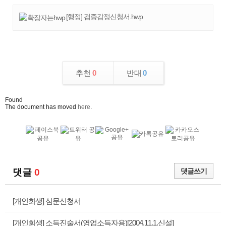
[행정] 검증감정신청서.hwp
추천
0
반대
0
Found
The document has moved
here
.
댓글
0
댓글쓰기
[개인회생] 심문신청서
[개인회생] 소득진술서(영업소득자용)[2004.11.1.신설]