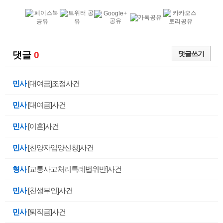
댓글
0
댓글쓰기
민사
[대여금]조정사건
민사
[대여금]사건
민사
[이혼]사건
민사
[친양자입양신청]사건
형사
[교통사고처리특례법위반]사건
민사
[친생부인]사건
민사
[퇴직금]사건