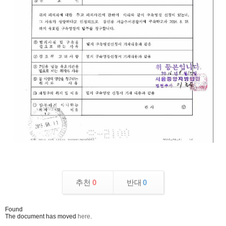
추천
0
반대
0
Found
The document has moved
here
.