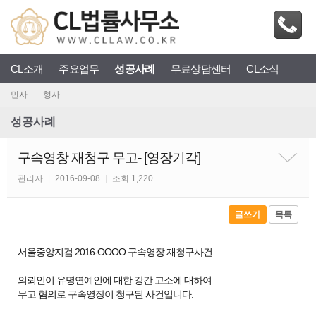
CL소개
주요업무
성공사례
무료상담센터
CL소식
민사
형사
성공사례
구속영창 재청구 무고- [영장기각]
관리자
|
2016-09-08
|
조회 1,220
글쓰기
목록
서울중앙지검 2016-OOOO 구속영장 재청구사건
의뢰인이 유명연예인에 대한 강간 고소에 대하여
무고 혐의로 구속영장이 청구된 사건입니다.