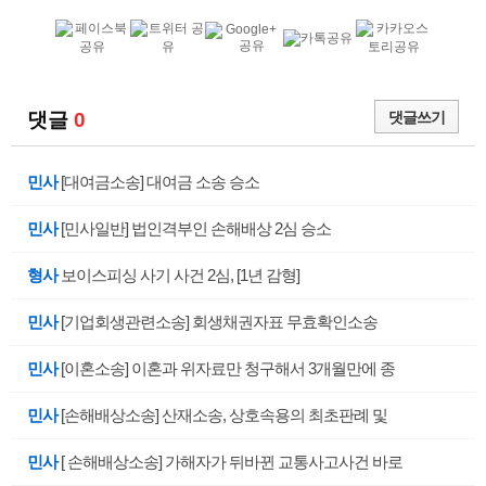
댓글
0
댓글쓰기
민사
[대여금소송] 대여금 소송 승소
민사
[민사일반] 법인격부인 손해배상 2심 승소
형사
보이스피싱 사기 사건 2심, [1년 감형]
민사
[기업회생관련소송] 회생채권자표 무효확인소송
민사
[이혼소송] 이혼과 위자료만 청구해서 3개월만에 종
민사
[손해배상소송] 산재소송, 상호속용의 최초판례 및
민사
[ 손해배상소송] 가해자가 뒤바뀐 교통사고사건 바로