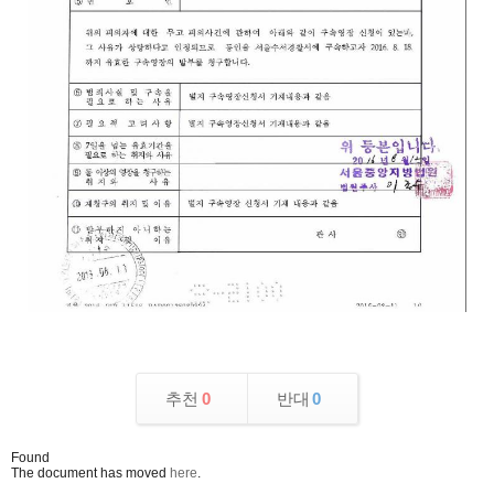
추천
0
반대
0
Found
The document has moved
here
.