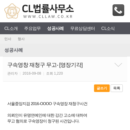
CL소개
주요업무
성공사례
무료상담센터
CL소식
민사
형사
성공사례
구속영창 재청구 무고- [영장기각]
관리자
|
2016-09-08
|
조회 1,220
글쓰기
목록
서울중앙지검 2016-OOOO 구속영장 재청구사건
의뢰인이 유명연예인에 대한 강간 고소에 대하여
무고 혐의로 구속영장이 청구된 사건입니다.