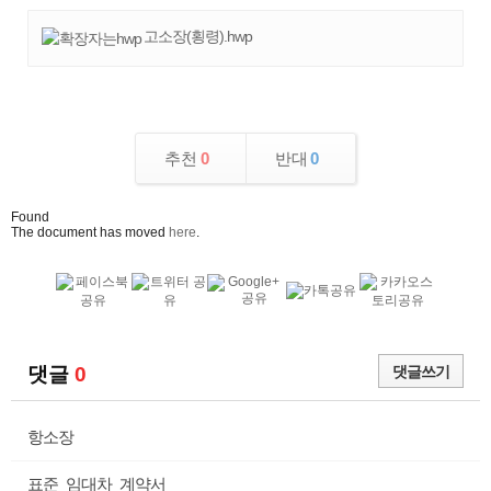
고소장(횡령).hwp
추천
0
반대
0
Found
The document has moved
here
.
댓글
0
댓글쓰기
항소장
표준_임대차_계약서