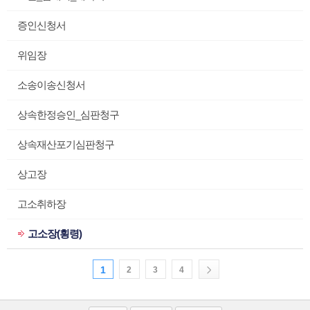
증인신청서
위임장
소송이송신청서
상속한정승인_심판청구
상속재산포기심판청구
상고장
고소취하장
고소장(횡령)
1
2
3
4