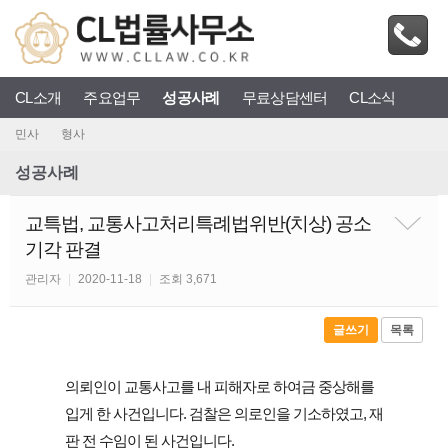
CL소개
주요업무
성공사례
무료상담센터
CL소식
민사
형사
성공사례
교특법, 교통사고처리특례법위반(치상) 공소
기각 판결
관리자
|
2020-11-18
|
조회 3,671
글쓰기
목록
의뢰인이 교통사고를 내 피해자로 하여금 중상해를 
입게 한 사건입니다. 검찰은 의로인을 기소하였고, 재
판 전 수임이 된 사건입니다.