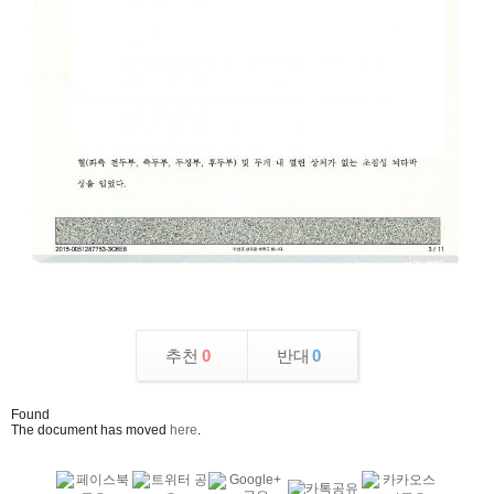
추천
0
반대
0
Found
The document has moved
here
.