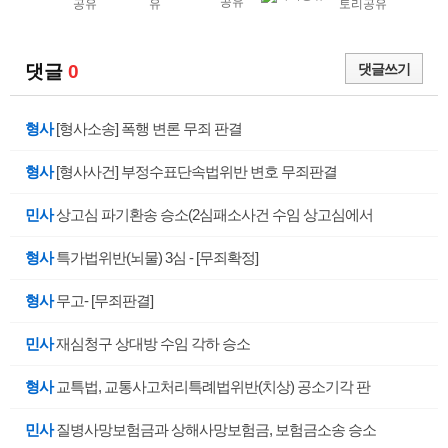
댓글
0
댓글쓰기
형사
[형사소송] 폭행 변론 무죄 판결
형사
[형사사건] 부정수표단속법위반 변호 무죄판결
민사
상고심 파기환송 승소(2심패소사건 수임 상고심에서
형사
특가법위반(뇌물) 3심 - [무죄확정]
형사
무고- [무죄판결]
민사
재심청구 상대방 수임 각하 승소
형사
교특법, 교통사고처리특례법위반(치상) 공소기각 판
민사
질병사망보험금과 상해사망보험금, 보험금소송 승소