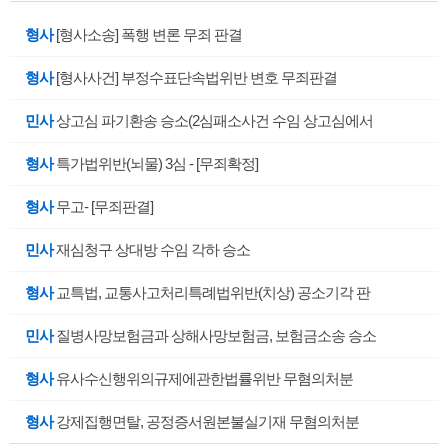
형사
[형사소송] 폭행 변론 무죄 판결
형사
[형사사건] 부정수표단속법위반 변호 무죄판결
민사
상고심 파기환송 승소(2심패소사건 수임 상고심에서
형사
특가법위반(뇌물) 3심 - [무죄확정]
형사
무고- [무죄판결]
민사
재심청구 상대방 수임 각하 승소
형사
교특법, 교통사고처리특례법위반(치상) 공소기각 판
민사
질병사망보험금과 상해사망보험금, 보험금소송 승소
형사
유사수신행위의규제에관한법률위반 무혐의처분
형사
강제집행면탈, 공정증서원본불실기재 무혐의처분