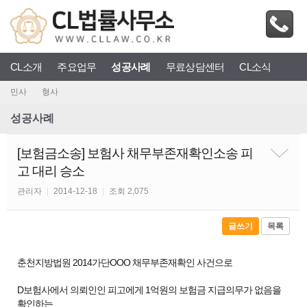
CL소개
주요업무
성공사례
무료상담센터
CL소식
민사
형사
성공사례
[보험금소송] 보험사 채무부존재확인소송 피
고 대리 승소
관리자
|
2014-12-18
|
조회 2,075
글쓰기
목록
춘천지방법원 2014가단OOO 채무부존재확인 사건으로
D보험사에서 의뢰인인 피고에게 1억원의 보험금 지급의무가 없음을
확인하는