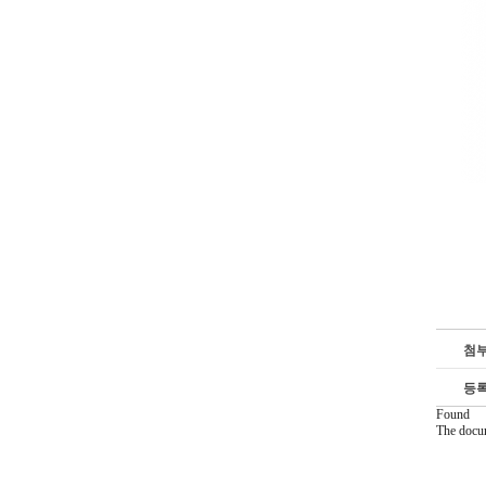
첨
등
Found
The docu