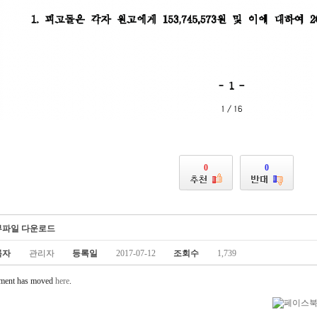
0
0
부파일 다운로드
록자
관리자
등록일
2017-07-12
조회수
1,739
ment has moved
here
.