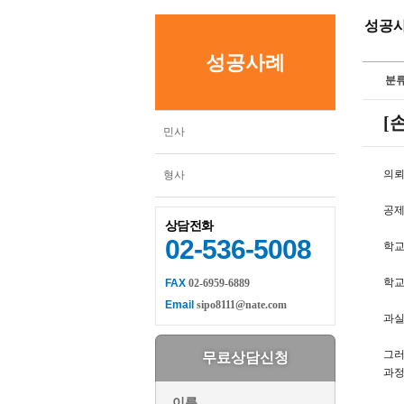
성공
성공사례
분류
[
민사
의뢰
형사
공제
상담전화
02-536-5008
학교
학교
FAX
02-6959-6889
Email
sipo8111@nate.com
과실
그러
무료상담신청
과정
이름