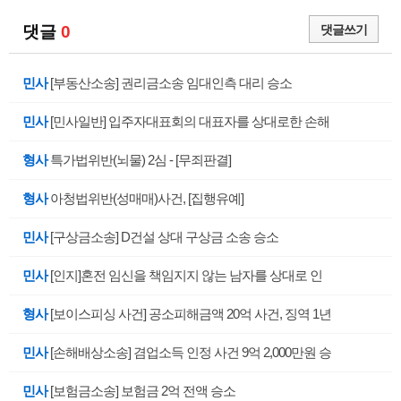
댓글
0
댓글쓰기
민사
[부동산소송] 권리금소송 임대인측 대리 승소
민사
[민사일반] 입주자대표회의 대표자를 상대로한 손해
형사
특가법위반(뇌물) 2심 - [무죄판결]
형사
아청법위반(성매매)사건, [집행유예]
민사
[구상금소송] D건설 상대 구상금 소송 승소
민사
[인지]혼전 임신을 책임지지 않는 남자를 상대로 인
형사
[보이스피싱 사건] 공소피해금액 20억 사건, 징역 1년
민사
[손해배상소송] 겸업소득 인정 사건 9억 2,000만원 승
민사
[보험금소송] 보험금 2억 전액 승소