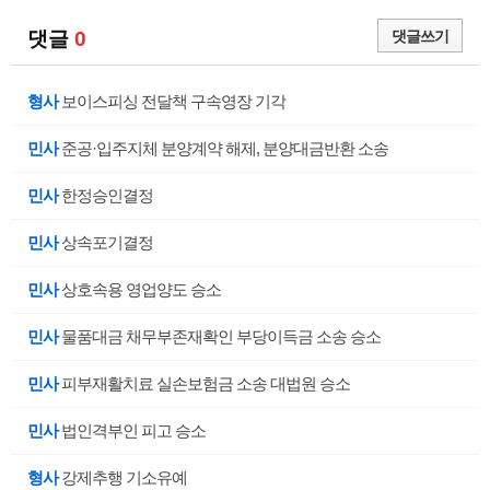
댓글
0
댓글쓰기
형사
보이스피싱 전달책 구속영장 기각
민사
준공·입주지체 분양계약 해제, 분양대금반환 소송
민사
한정승인결정
민사
상속포기결정
민사
상호속용 영업양도 승소
민사
물품대금 채무부존재확인 부당이득금 소송 승소
민사
피부재활치료 실손보험금 소송 대법원 승소
민사
법인격부인 피고 승소
형사
강제추행 기소유예