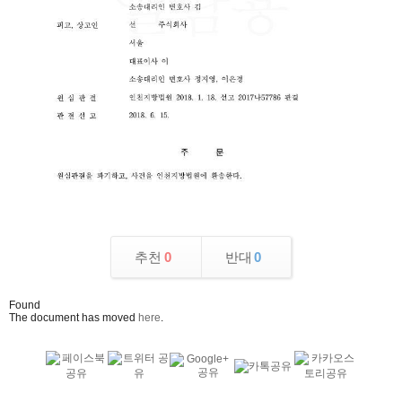
추천
0
반대
0
Found
The document has moved
here
.