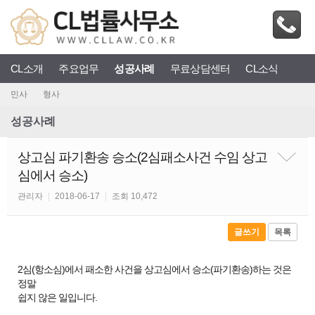
CL소개
주요업무
성공사례
무료상담센터
CL소식
민사
형사
성공사례
상고심 파기환송 승소(2심패소사건 수임 상고
심에서 승소)
관리자
|
2018-06-17
|
조회 10,472
글쓰기
목록
2심(항소심)에서 패소한 사건을 상고심에서 승소(파기환송)하는 것은
정말
쉽지 않은 일입니다.